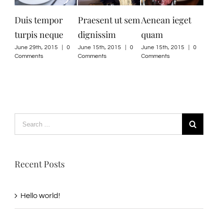
empor
Praesent ut sem
Aenean ieget
Curabitur nisi
 neque
dignissim
quam
ultricies
, 2015
|
0
June 15th, 2015
|
0
June 15th, 2015
|
0
June 15th, 2015
|
0
s
Comments
Comments
Comments
Search
for:
Recent Posts
Hello world!